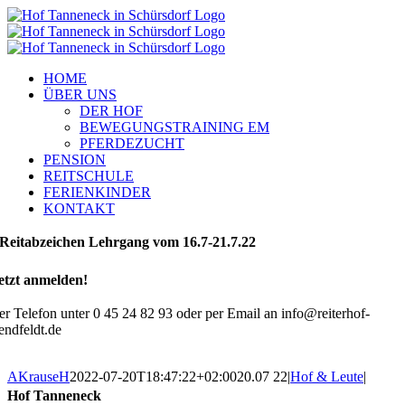
Zum
Inhalt
springen
HOME
ÜBER UNS
DER HOF
BEWEGUNGSTRAINING EM
PFERDEZUCHT
PENSION
REITSCHULE
FERIENKINDER
KONTAKT
Reitabzeichen Lehrgang vom 16.7-21.7.22
etzt anmelden!
er Telefon unter 0 45 24 82 93 oder per Email an info@reiterhof-
endfeldt.de
AKrauseH
2022-07-20T18:47:22+02:00
20.07 22
|
Hof & Leute
|
Hof Tanneneck